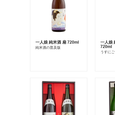
一人娘 純米酒 扇 720ml
一人娘 
720ml
純米酒の普及版
うすにご