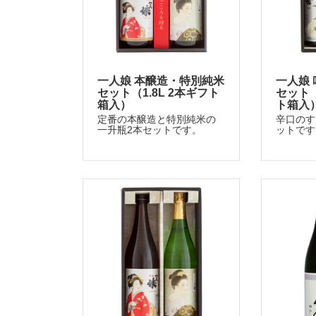
一人娘 本醸造・特別純米
一人娘
セット（1.8L 2本ギフト
セット（
箱入）
ト箱入
定番の本醸造と特別純米の
辛口のす
一升瓶2本セットです。
ットです