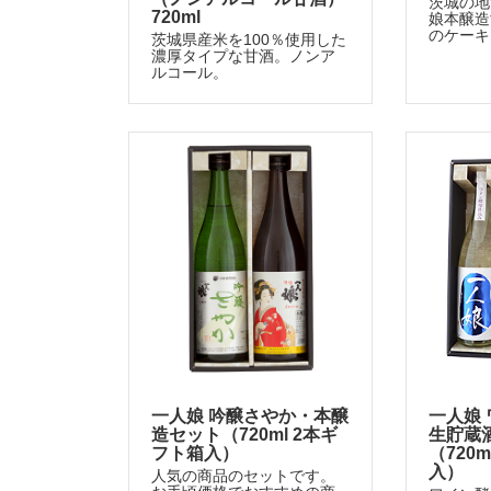
茨城の地
720ml
娘本醸造
のケーキ
茨城県産米を100％使用した
濃厚タイプな甘酒。ノンア
ルコール。
一人娘 吟醸さやか・本醸
一人娘
造セット（720ml 2本ギ
生貯蔵
フト箱入）
（720
入）
人気の商品のセットです。