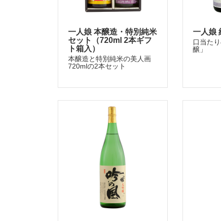
一人娘 本醸造・特別純米
一人娘 
セット（720ml 2本ギフ
口当たり
ト箱入）
醸」
本醸造と特別純米の美人画
720mlの2本セット