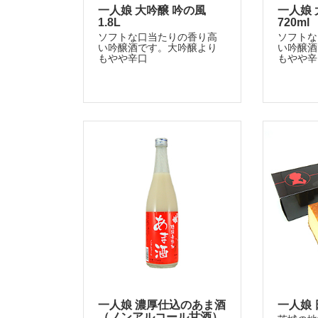
一人娘 大吟醸 吟の風
一人娘 
1.8L
720ml
ソフトな口当たりの香り高
ソフトな
い吟醸酒です。大吟醸より
い吟醸酒
もやや辛口
もやや辛
一人娘 濃厚仕込のあま酒
一人娘
（ノンアルコール甘酒）