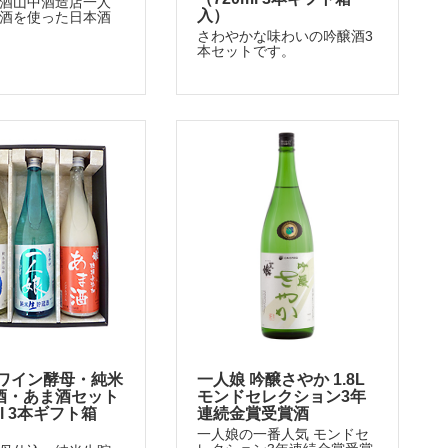
酒山中酒造店一人
入）
酒を使った日本酒
さわやかな味わいの吟醸酒3
本セットです。
 ワイン酵母・純米
一人娘 吟醸さやか 1.8L
酒・あま酒セット
モンドセレクション3年
ml 3本ギフト箱
連続金賞受賞酒
一人娘の一番人気 モンドセ