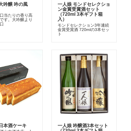
大吟醸 吟の風
一人娘 モンドセレクショ
ン金賞受賞酒セット
（720ml 3本ギフト箱
口当たりの香り高
入）
です。大吟醸より
口
モンドセレクション3年連続
金賞受賞酒 720mlの3本セッ
ト
 日本酒ケーキ
一人娘 吟醸酒3本セット
（720ml 3本ギフト箱