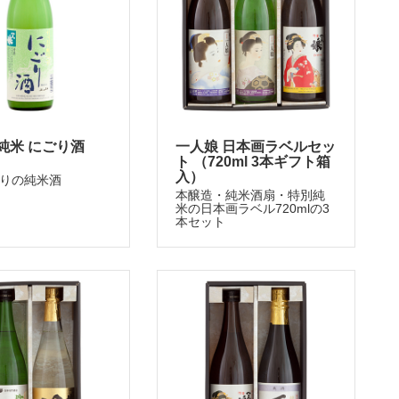
純米 にごり酒
一人娘 日本画ラベルセッ
ト （720ml 3本ギフト箱
入）
りの純米酒
本醸造・純米酒扇・特別純
米の日本画ラベル720mlの3
本セット