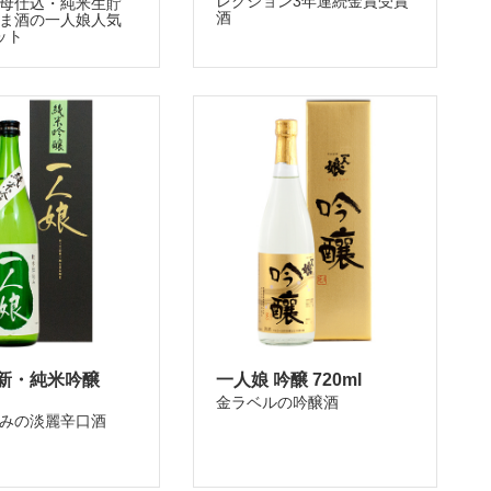
レクション3年連続金賞受賞
母仕込・純米生貯
酒
ま酒の一人娘人気
ット
 新・純米吟醸
一人娘 吟醸 720ml
金ラベルの吟醸酒
みの淡麗辛口酒