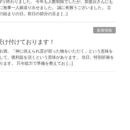
朝搾り終わりました。 今年も人数制限でしたが、加盟店さんにも
に無事一人娘送り出せました。 誠に有難うございました。 立
始まりの日。前日の節分の豆ま […]
新着情報
受け付けております！
お酒、「神に供えられ霊が宿った物をいただく」という意味を
して、後利益を頂くという意味があります。 当日、特別祈祷を
ます。 只今総力で準備を整えてお […]