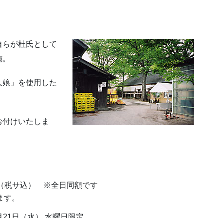
自らが杜氏として
施。
人娘」を使用した
お付けいたしま
円（税サ込） ※全日同額です
ます。
2月21日（水） 水曜日限定