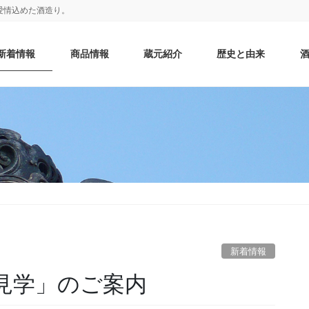
愛情込めた酒造り。
新着情報
商品情報
蔵元紹介
歴史と由来
新着情報
蔵見学」のご案内