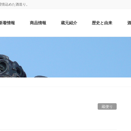
愛情込めた酒造り。
新着情報
商品情報
蔵元紹介
歴史と由来
蔵便り