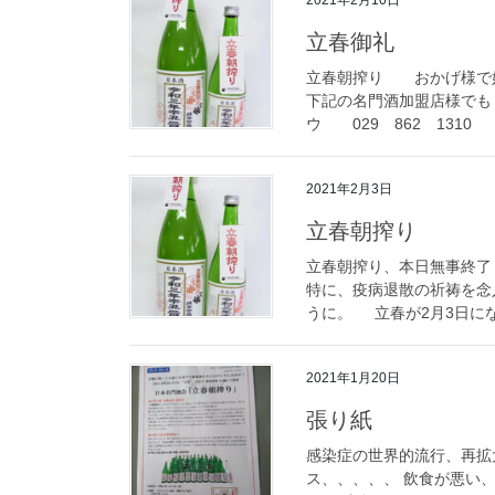
2021年2月10日
立春御礼
立春朝搾り おかげ様で好
下記の名門酒加盟店様で
ウ 029 862 1
2021年2月3日
立春朝搾り
立春朝搾り、本日無事終了
特に、疫病退散の祈祷を念
うに。 立春が2月3日にな 
2021年1月20日
張り紙
感染症の世界的流行、再拡
ス、、、、、 飲食が悪い