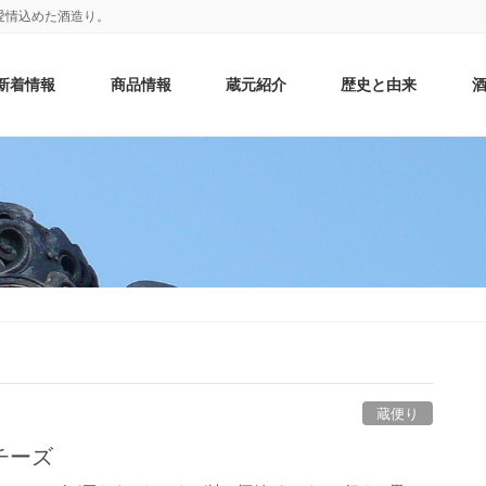
愛情込めた酒造り。
新着情報
商品情報
蔵元紹介
歴史と由来
蔵便り
チーズ