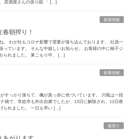
居酒屋さんの張り紙 「 […]
新着情報
立春朝搾り！
ね。 わが社もコロナ影響で需要が落ち込んでおります。 社員一
張っています。 そんな中嬉しいお知らせ。 お客様の中に柚子ジ
られました。 巣ごもり中、 […]
新着情報
葉がすっかり落ちて、楓が真っ赤に色づいています。 川風は一段
ロナ禍で、常総市も外出自粛でしたが、13日に解除され、12日夜
られました。 一日も早い […]
蔵便り
きあがります。