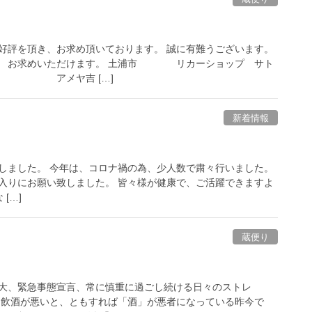
評を頂き、お求め頂いております。 誠に有難うございます。
も お求めいただけます。 土浦市 リカーショップ サト
310 アメヤ吉 […]
新着情報
しました。 今年は、コロナ禍の為、少人数で粛々行いました。
入りにお願い致しました。 皆々様が健康で、ご活躍できますよ
[…]
蔵便り
大、緊急事態宣言、常に慎重に過ごし続ける日々のストレ
、飲酒が悪いと、ともすれば「酒」が悪者になっている昨今で