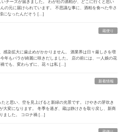
いチーズが届きました。 わが社の酒粕が、どこに行くと思い
さんの元に届けられています。 不思議な事に、酒粕を食べた牛さ
になったんだそう […]
蔵便り
。
、感染拡大に歯止めがかかりません。 酒業界は日々厳しさを増
、今年もバラが綺麗に咲きだしました。 店の前には、一人娘の花
禍でも、変わらずに、花々は私 […]
新着情報
たと思い、空を見上げると新緑の光景です。 けやきの芽吹き
が大変になります。 冬季を過ぎ、蔵は静けさを取り戻し、新商
ました。 コロナ禍 […]
蔵便り