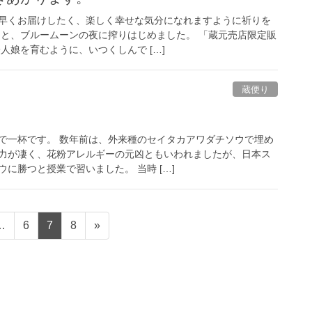
早くお届けしたく、楽しく幸せな気分になれますように祈りを
にと、ブルームーンの夜に搾りはじめました。 「蔵元売店限定販
人娘を育むように、いつくしんで […]
蔵便り
で一杯です。 数年前は、外来種のセイタカアワダチソウで埋め
力が凄く、花粉アレルギーの元凶ともいわれましたが、日本ス
に勝つと授業で習いました。 当時 […]
…
6
7
8
»