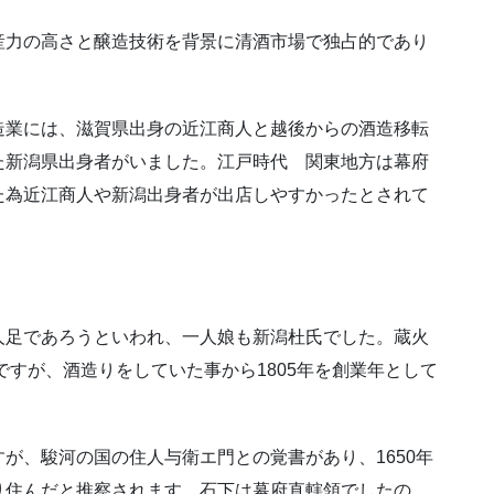
産力の高さと醸造技術を背景に清酒市場で独占的であり
造業には、滋賀県出身の近江商人と越後からの酒造移転
た新潟県出身者がいました。江戸時代 関東地方は幕府
た為近江商人や新潟出身者が出店しやすかったとされて
人足であろうといわれ、一人娘も新潟杜氏でした。蔵火
ですが、酒造りをしていた事から1805年を創業年として
が、駿河の国の住人与衛エ門との覚書があり、1650年
り住んだと推察されます。石下は幕府直轄領でしたの