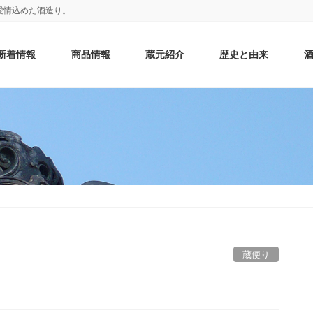
愛情込めた酒造り。
新着情報
商品情報
蔵元紹介
歴史と由来
蔵便り