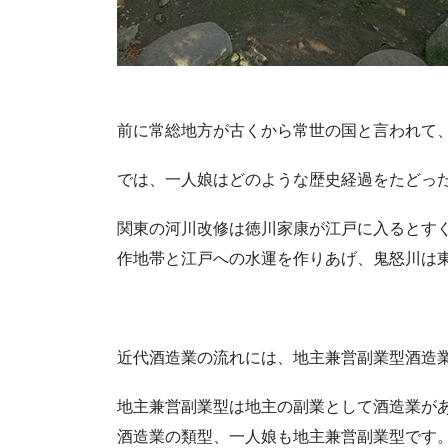
前に常総地方が古くから常世の国と言われて
では、一人娘はどのような歴史経過をたどっ
関東の河川改修は徳川家康が江戸に入るとす
作地帯と江戸への水運を作りあげ、鬼怒川は
近代酒造業の流れには、地主兼営副業型酒造
地主兼営副業型は地主の副業として酒造業が
酒造業の類型、一人娘も地主兼営副業型です