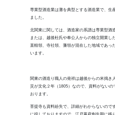
専業型酒造業は灘を典型とする酒造業で、生
ました。
北関東に関しては、酒造家の系譜は専業型酒
または、越後杜氏や奉公人からの独立開業し
直轄領、寺社領、藩領が混在した地域であっ
います。
関東の酒造り職人の発祥は越後からの米搗き
災が文化２年（1805）なので、資料がないの
おります。
菩提寺も資料紛失で、詳細がわからないのです
に歿しておりますので、江戸幕府創生期に移